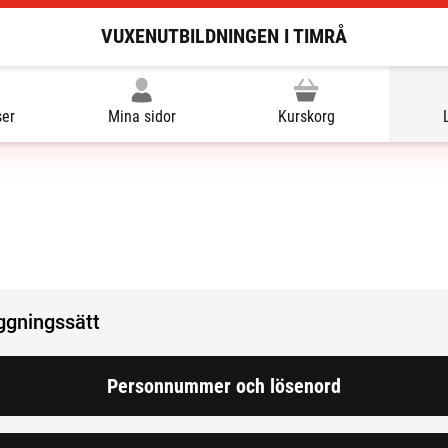
VUXENUTBILDNINGEN I TIMRÅ
ser
Mina sidor
Kurskorg
oggningssätt
Personnummer och lösenord