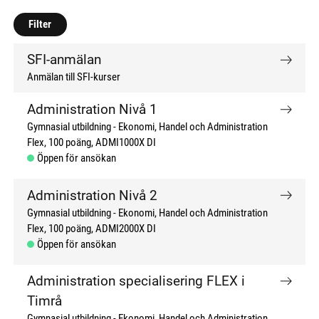
don't click me
don't click me
Filter
SFI-anmälan
Anmälan till SFI-kurser
Administration Nivå 1
Gymnasial utbildning
Ekonomi, Handel och Administration
Flex
100 poäng
ADMI1000X DI
Öppen för ansökan
Administration Nivå 2
Gymnasial utbildning
Ekonomi, Handel och Administration
Flex
100 poäng
ADMI2000X DI
Öppen för ansökan
Administration specialisering FLEX i
Timrå
Gymnasial utbildning
Ekonomi, Handel och Administration