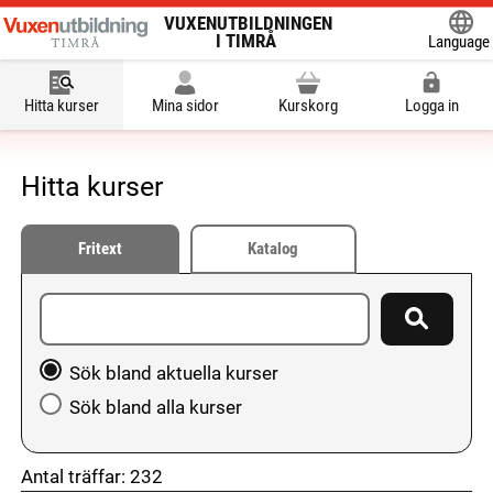
VUXENUTBILDNINGEN
I TIMRÅ
Language
Powered
Hitta kurser
Mina sidor
Kurskorg
Logga in
Hitta kurser
Fritext
Katalog
Ange sökord
Sök
Välj att söka bland aktuella kurser eller hela utbudet
Sök bland aktuella kurser
Sök bland alla kurser
Antal träffar:
232