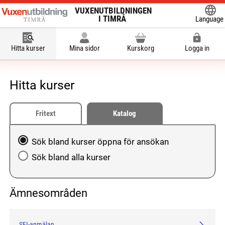
VUXENUTBILDNINGEN
I TIMRÅ
Language
Powered
Hitta kurser
Mina sidor
Kurskorg
Logga in
Hitta kurser
Fritext
Katalog
Välj att söka blandkurser öppna för ansökan eller hela
Sök bland kurser öppna för ansökan
Sök bland alla kurser
Ämnesområden
SFI-anmälan