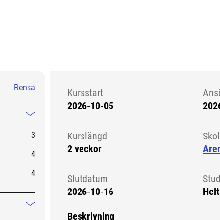
Rensa
Kursstart
Ans
2026-10-05
202
Kursstart 6280997
Mindre information
3
Kurslängd
Sko
2 veckor
Aren
4
4
Slutdatum
Stud
2026-10-16
Helt
Mindre information
Beskrivning