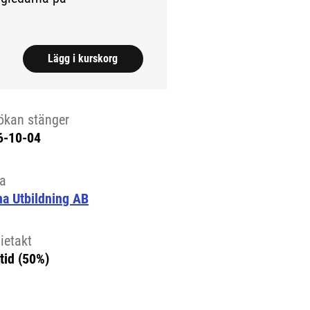
Lägg i kurskorg
ökan stänger
6-10-04
la
a Utbildning AB
ietakt
tid (50%)