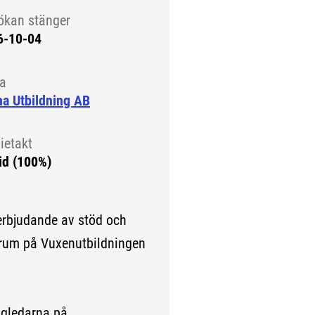
ökan stänger
6-10-04
la
a Utbildning AB
ietakt
id (100%)
erbjudande av stöd och
ntrum på Vuxenutbildningen
ägledarna på