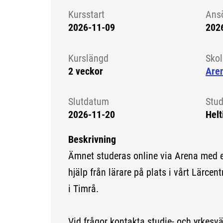
Kursstart
Ans
2026-11-09
202
Kursstart 6280999
Kurslängd
Sko
2 veckor
Aren
Slutdatum
Stud
2026-11-20
Helt
Beskrivning
Ämnet studeras online via Arena med 
hjälp från lärare på plats i vårt Lärce
i Timrå.
Vid frågor kontakta studie- och yrkesv