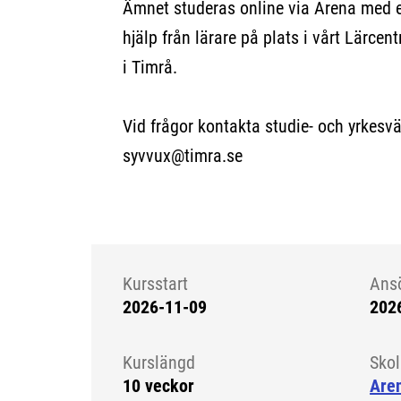
Ämnet studeras online via Arena med 
hjälp från lärare på plats i vårt Lärce
i Timrå.
Vid frågor kontakta studie- och yrkesv
syvvux@timra.se
Kursstart
Ans
2026-11-09
202
Kursstart 6281015
Kurslängd
Sko
10 veckor
Aren