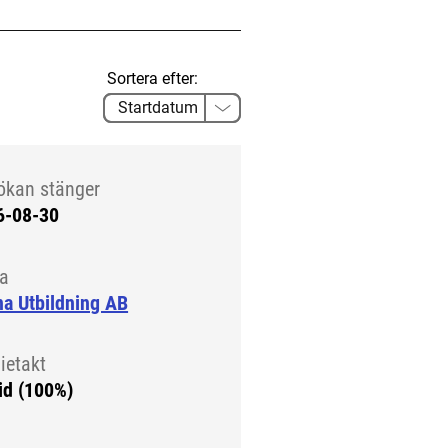
Sortera efter:
ökan stänger
6-08-30
la
a Utbildning AB
ietakt
id (100%)