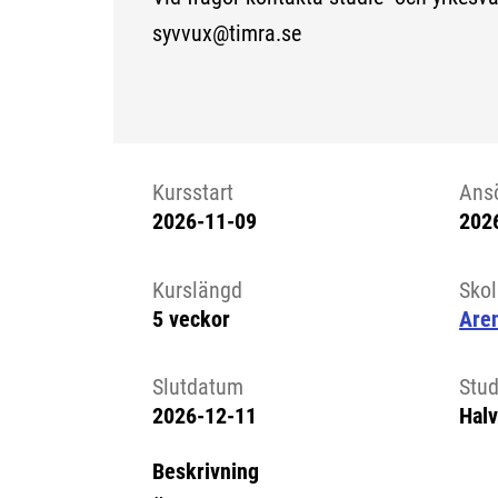
syvvux@timra.se
Kursstart
Ans
2026-11-09
202
Kursstart 6281007
Kurslängd
Sko
5 veckor
Aren
Slutdatum
Stud
2026-12-11
Halv
Beskrivning