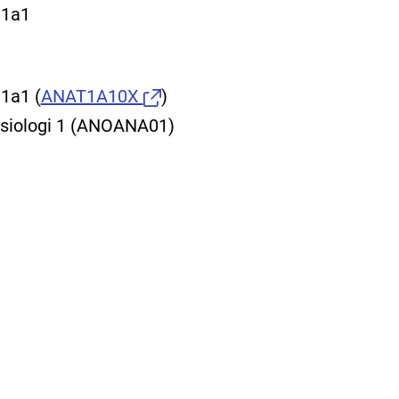
 1a1
å 1a1
(
ANAT1A10X
)
ysiologi 1 (ANOANA01)