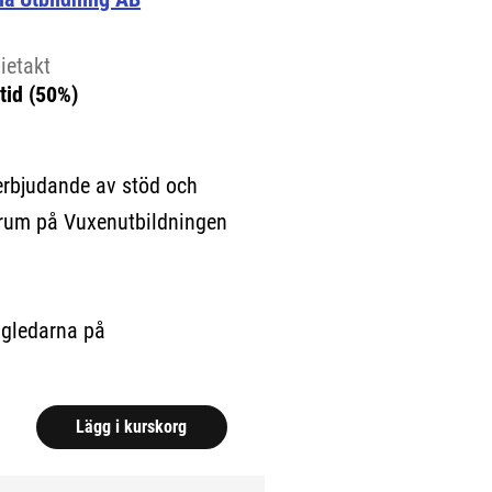
ietakt
tid (50%)
erbjudande av stöd och
ntrum på Vuxenutbildningen
ägledarna på
Lägg i kurskorg