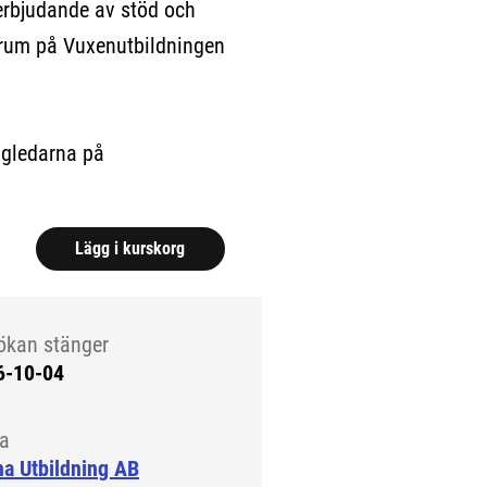
erbjudande av stöd och
ntrum på Vuxenutbildningen
ägledarna på
Lägg i kurskorg
ökan stänger
6-10-04
la
a Utbildning AB