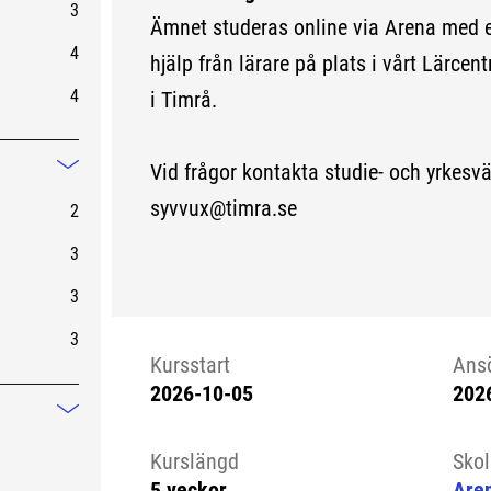
3
Ämnet studeras online via Arena med 
4
hjälp från lärare på plats i vårt Lärce
4
i Timrå.
Vid frågor kontakta studie- och yrkesv
Mindre information
syvvux@timra.se
2
3
3
3
Kursstart
Ans
2026-10-05
202
Kursstart 6281005
Mindre information
Kurslängd
Sko
5 veckor
Aren