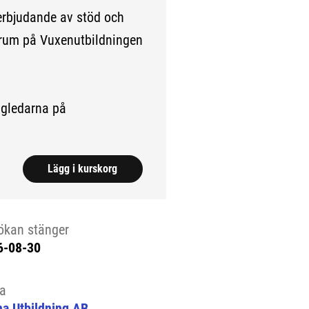
erbjudande av stöd och
ntrum på Vuxenutbildningen
ägledarna på
Lägg i kurskorg
ökan stänger
6-08-30
la
a Utbildning AB