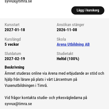
syvvux@timra.se
Lägg i kurskorg
Kursstart
Ansökan stänger
2027-01-18
2026-11-08
Kursstart 6271960
Kurslängd
Skola
5 veckor
Arena Utbildning AB
Slutdatum
Studietakt
2027-02-19
Heltid (100%)
Beskrivning
Ämnet studeras online via Arena med erbjudande av stöd och
hjälp från lärare på plats i vårt Lärcentrum på
Vuxenutbildningen i Timrå.
Vid frågor kontakta studie- och yrkesvägledarna på
syvvux@timra.se