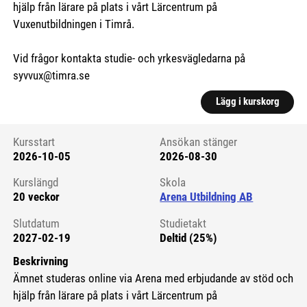
hjälp från lärare på plats i vårt Lärcentrum på
Vuxenutbildningen i Timrå.
Vid frågor kontakta studie- och yrkesvägledarna på
syvvux@timra.se
Lägg i kurskorg
Kursstart
Ansökan stänger
2026-10-05
2026-08-30
Kursstart 6272152
Kurslängd
Skola
20 veckor
Arena Utbildning AB
Slutdatum
Studietakt
2027-02-19
Deltid (25%)
Beskrivning
Ämnet studeras online via Arena med erbjudande av stöd och
hjälp från lärare på plats i vårt Lärcentrum på