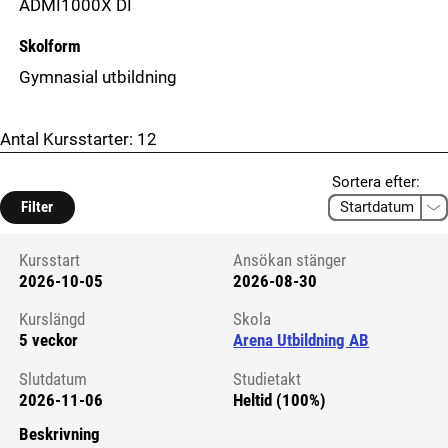
ADMI1000X DI
Skolform
Gymnasial utbildning
Antal Kursstarter:
12
Sortera efter:
Filter
Kursstart
Ansökan stänger
2026-10-05
2026-08-30
Kursstart 6271912
Kurslängd
Skola
5 veckor
Arena Utbildning AB
Slutdatum
Studietakt
2026-11-06
Heltid (100%)
Beskrivning