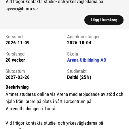
Vid frågor kontakta studie- och yrkesvägledarna på
syvvux@timra.se
Lägg i kurskorg
Kursstart
Ansökan stänger
2026-11-09
2026-10-04
Kursstart 6272176
Kurslängd
Skola
20 veckor
Arena Utbildning AB
Slutdatum
Studietakt
2027-03-26
Deltid (25%)
Beskrivning
Ämnet studeras online via Arena med erbjudande av stöd och
hjälp från lärare på plats i vårt Lärcentrum på
Vuxenutbildningen i Timrå.
Vid frågor kontakta studie- och yrkesvägledarna på