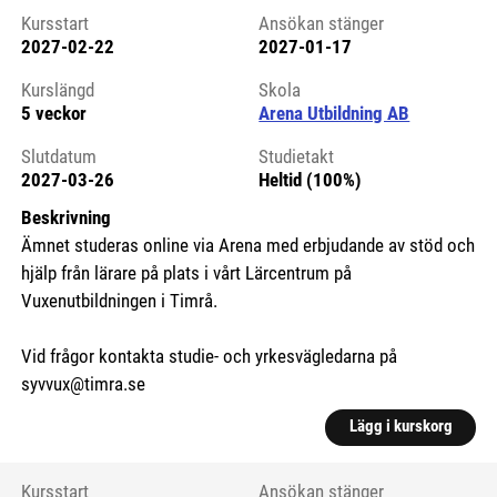
Kursstart
Ansökan stänger
2027-02-22
2027-01-17
Kursstart 6271984
Kurslängd
Skola
5 veckor
Arena Utbildning AB
Slutdatum
Studietakt
2027-03-26
Heltid (100%)
Beskrivning
Ämnet studeras online via Arena med erbjudande av stöd och
hjälp från lärare på plats i vårt Lärcentrum på
Vuxenutbildningen i Timrå.
Vid frågor kontakta studie- och yrkesvägledarna på
syvvux@timra.se
Lägg i kurskorg
Kursstart
Ansökan stänger