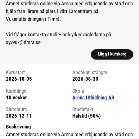
Ämnet studeras online via Arena med erbjudande av stöd och
hjälp från lärare på plats i vårt Lärcentrum på
Vuxenutbildningen i Timrå.
Vid frågor kontakta studie- och yrkesvägledarna på
syvvux@timra.se
Lägg i kurskorg
Kursstart
Ansökan stänger
2026-10-05
2026-08-30
Kursstart 6272032
Kurslängd
Skola
10 veckor
Arena Utbildning AB
Slutdatum
Studietakt
2026-12-11
Halvtid (50%)
Beskrivning
Ämnet studeras online via Arena med erbjudande av stöd och