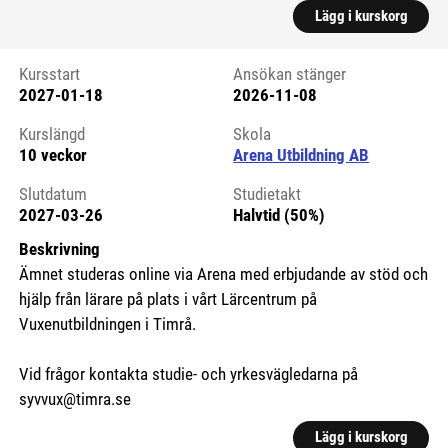
Lägg i kurskorg
Kursstart
Ansökan stänger
2027-01-18
2026-11-08
Kursstart 6272080
Kurslängd
Skola
10 veckor
Arena Utbildning AB
Slutdatum
Studietakt
2027-03-26
Halvtid (50%)
Beskrivning
Ämnet studeras online via Arena med erbjudande av stöd och
hjälp från lärare på plats i vårt Lärcentrum på
Vuxenutbildningen i Timrå.
Vid frågor kontakta studie- och yrkesvägledarna på
syvvux@timra.se
Lägg i kurskorg