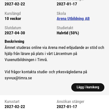
2027-02-22
2027-01-17
Kursstart 6272104
Kurslängd
Skola
10 veckor
Arena Utbildning AB
Slutdatum
Studietakt
2027-04-30
Halvtid (50%)
Beskrivning
Ämnet studeras online via Arena med erbjudande av stöd och
hjälp från lärare på plats i vårt Lärcentrum på
Vuxenutbildningen i Timrå.
Vid frågor kontakta studie- och yrkesvägledarna på
syvvux@timra.se
Lägg i kurskorg
Kursstart
Ansökan stänger
2027-02-22
2027-01-17
Kursstart 6272225