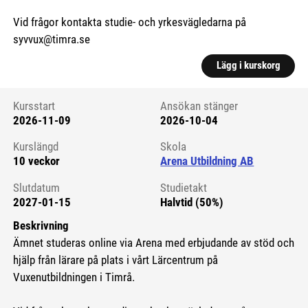
Vid frågor kontakta studie- och yrkesvägledarna på
syvvux@timra.se
Lägg i kurskorg
Kursstart
Ansökan stänger
2026-11-09
2026-10-04
Kursstart 6272056
Kurslängd
Skola
10 veckor
Arena Utbildning AB
Slutdatum
Studietakt
2027-01-15
Halvtid (50%)
Beskrivning
Ämnet studeras online via Arena med erbjudande av stöd och
hjälp från lärare på plats i vårt Lärcentrum på
Vuxenutbildningen i Timrå.