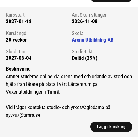
Kursstart
Ansökan stänger
2027-01-18
2026-11-08
Kursstart 6272200
Kurslängd
Skola
20 veckor
Arena Utbildning AB
Slutdatum
Studietakt
2027-06-04
Deltid (25%)
Beskrivning
Ämnet studeras online via Arena med erbjudande av stöd och
hjälp från lärare på plats i vårt Lärcentrum på
Vuxenutbildningen i Timrå.
Vid frågor kontakta studie- och yrkesvägledarna på
syvvux@timra.se
Lägg i kurskorg