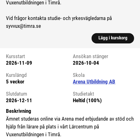
Vuxenutbildningen i Timrå.
Vid frågor kontakta studie- och yrkesvägledarna på
syvvux@timra.se
Lägg i kurskorg
Kursstart
Ansökan stänger
2026-11-09
2026-10-04
Kursstart 6271936
Kurslängd
Skola
5 veckor
Arena Utbildning AB
Slutdatum
Studietakt
2026-12-11
Heltid (100%)
Beskrivning
Ämnet studeras online via Arena med erbjudande av stöd och
hjälp från lärare på plats i vårt Lärcentrum på
Vuxenutbildningen i Timrå.